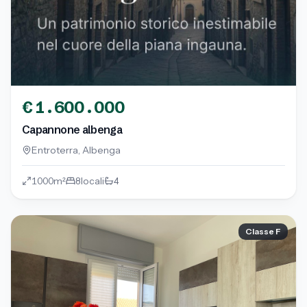
€
1.600.000
Capannone albenga
Entroterra
,
Albenga
1000
m²
8
locali
4
Classe
F