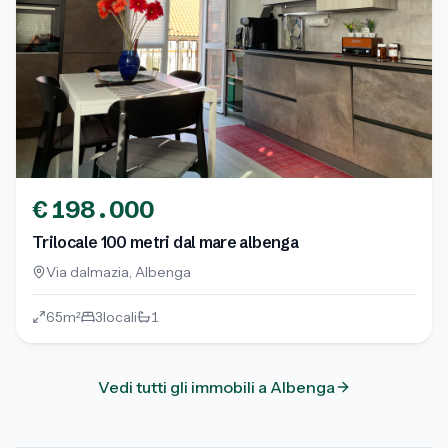
€
198.000
Trilocale 100 metri dal mare albenga
Via dalmazia
,
Albenga
65
m²
3
locali
1
Vedi tutti gli immobili a
Albenga